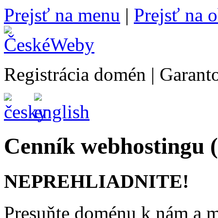
Prejsť na menu
|
Prejsť na 
Registrácia domén | Garan
Cenník webhostingu 
NEPREHLIADNITE!
Presuňte doménu k nám a 