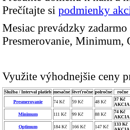
Prečítajte si
podmienky akc
Mesiac prevádzky zadarmo i
Presmerovanie, Minimum,
Využite výhodnejšie ceny pr
Služba / Interval platieb
mesačne
štvrťročne
polročne
ročne
37 Kč
Presmerovanie
74 Kč
59 Kč
48 Kč
AKCIA
74 Kč
Minimum
111 Kč
99 Kč
88 Kč
AKCIA
133 Kč
Optimum
184 Kč
166 Kč
147 Kč
AKCIA